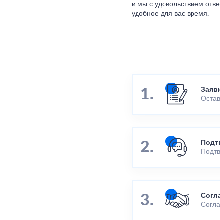
и мы с удовольствием отве
удобное для вас время.
Заяв
Остав
Подт
Подтв
Согл
Согла