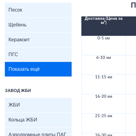
П
Песок
Доставка (Цена за
м³)
Щебень
0-5 км
Керамзит
ПГС
6-10 км
Показать ещё
11-15 км
ЗАВОД ЖБИ
16-20 км
ЖБИ
21-25 км
Кольца ЖБИ
Аэродромные плиты ПАГ
26-30 км