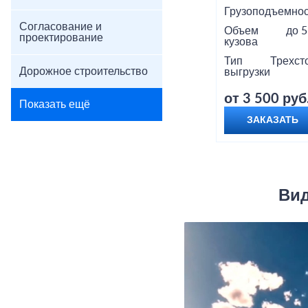
Грузоподъемнос
Согласование и
Объем
до 5
проектирование
кузова
Тип
Трехст
Дорожное строительство
выгрузки
от 3 500 руб
Показать ещё
ЗАКАЗАТЬ
Вид