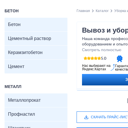
БЕТОН
Главная
Каталог
Уборка 
Бетон
Вывоз и убор
Цементный раствор
Наша команда професс
оборудованием и опыто
освободить вашу террит
Смотреть полностью
Керамзитобетон
размера задачи, мы гот
5.0
ее качественно. Обрати
уверены, что ваша терр
Нас выбирают на
Цемент
Гарант
Яндекс.Картах
качеств
ухоженной в любую пого
МЕТАЛЛ
Металлопрокат
Профнастил
СКАЧАТЬ ПРАЙС-ЛИС