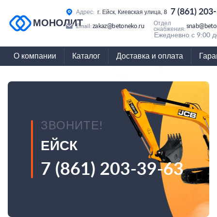
7 (861) 203
Адрес:
г. Ейск, Киевская улица, 8
МОНОЛИТ
Отдел
zakaz@betoneko.ru
snab@beto
Email:
снабжения:
Ежедневно с 9:00 д
О компании
Каталог
Доставка и оплата
Гара
ЗВОНИТЕ!
ЕЙСК
7 (861) 203-39-63