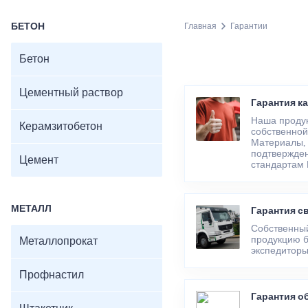
БЕТОН
Главная
Гарантии
Бетон
Цементный раствор
Гарантия к
Наша продук
Керамзитобетон
собственной
Материалы, 
подтвержден
Цемент
стандартам 
МЕТАЛЛ
Гарантия с
Собственный
продукцию б
Металлопрокат
экспедиторы
Профнастил
Гарантия о