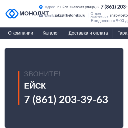
7 (861) 203
Адрес:
г. Ейск, Киевская улица, 8
МОНОЛИТ
Отдел
zakaz@betoneko.ru
snab@beto
Email:
снабжения:
Ежедневно с 9:00 д
О компании
Каталог
Доставка и оплата
Гара
ЗВОНИТЕ!
ЕЙСК
7 (861) 203-39-63