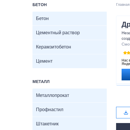
БЕТОН
Главная
Бетон
Др
Цементный раствор
Неза
соз
прод
Смо
Керамзитобетон
полу
гото
ваш
Нас 
Цемент
Янде
МЕТАЛЛ
Металлопрокат
Профнастил
Штакетник