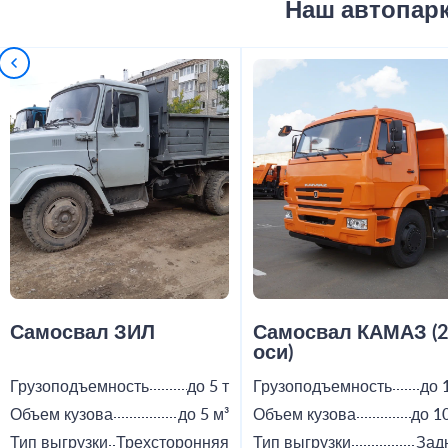
Наш автопар
Самосвал ЗИЛ
Самосвал КАМАЗ (
оси)
Грузоподъемность
до 5 т
Грузоподъемность
до 
Объем кузова
до 5 м³
Объем кузова
до 1
Тип выгрузки
Трехсторонняя
Тип выгрузки
Зад