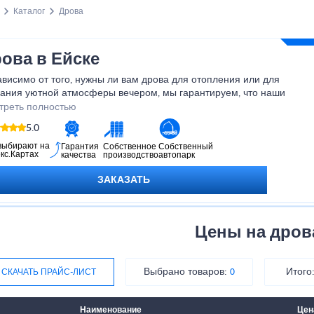
Каталог
Дрова
ова в Ейске
висимо от того, нужны ли вам дрова для отопления или для
дания уютной атмосферы вечером, мы гарантируем, что наши
укты превзойдут ваши ожидания. Приобретая дрова у нас, вы
треть полностью
чаете не только качественный товар, но и надежного партнера,
5.0
вого помочь вам с выбором и доставкой. Позвольте нам сделать
 дом еще теплее и уютнее с нашими превосходными дровами!
выбирают на
Гарантия
Собственное
Собственный
кс.Картах
качества
производство
автопарк
ЗАКАЗАТЬ
Цены на дров
Выбрано товаров:
Итого
СКАЧАТЬ ПРАЙС-ЛИСТ
0
Наименование
Цен