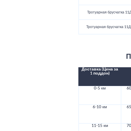
Тротуарная брусчатка 11Д
Тротуарная брусчатка 11Д
П
Доставка (Цена за
1 поддон)
0-5 км
60
6-10 км
65
11-15 км
70