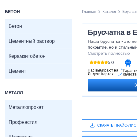
БЕТОН
Главная
Каталог
Брусчат
Бетон
Брусчатка в 
Цементный раствор
Наша брусчатка - это н
покрытие, но и стильны
придаст вашему простр
Смотреть полностью
Керамзитобетон
Благодаря разнообразию
5.0
сможете создать уника
вашу индивидуальность.
Нас выбирают на
Цемент
Гарант
Яндекс.Картах
качеств
превратите свою мечту 
брусчаткой!
МЕТАЛЛ
Металлопрокат
Профнастил
СКАЧАТЬ ПРАЙС-ЛИС