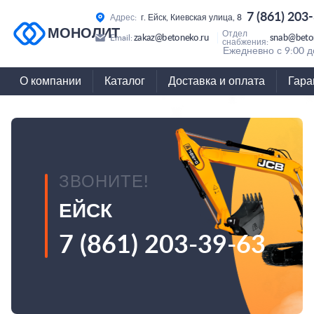
7 (861) 203
Адрес:
г. Ейск, Киевская улица, 8
МОНОЛИТ
Отдел
zakaz@betoneko.ru
snab@beto
Email:
снабжения:
Ежедневно с 9:00 д
О компании
Каталог
Доставка и оплата
Гара
ЗВОНИТЕ!
ЕЙСК
7 (861) 203-39-63