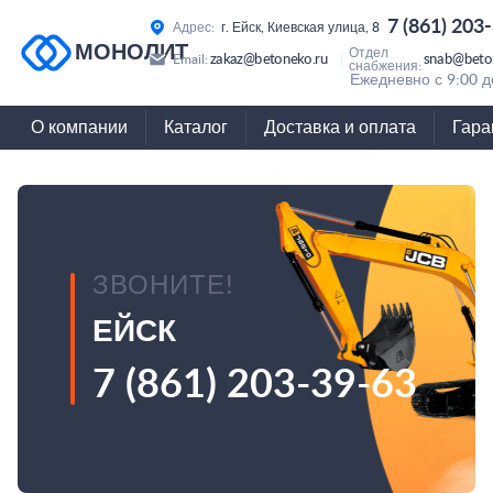
7 (861) 203
Адрес:
г. Ейск, Киевская улица, 8
МОНОЛИТ
Отдел
zakaz@betoneko.ru
snab@beto
Email:
снабжения:
Ежедневно с 9:00 д
О компании
Каталог
Доставка и оплата
Гара
ЗВОНИТЕ!
ЕЙСК
7 (861) 203-39-63