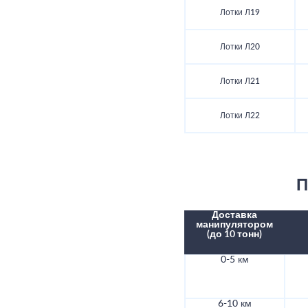
Лотки Л19
Лотки Л20
Лотки Л21
Лотки Л22
П
Доставка
манипулятором
(до 10 тонн)
0-5 км
6-10 км