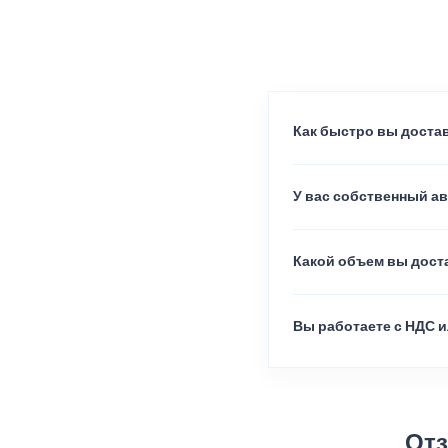
Как быстро вы достав
У вас собственный а
Какой объем вы доста
Вы работаете с НДС и
Отз