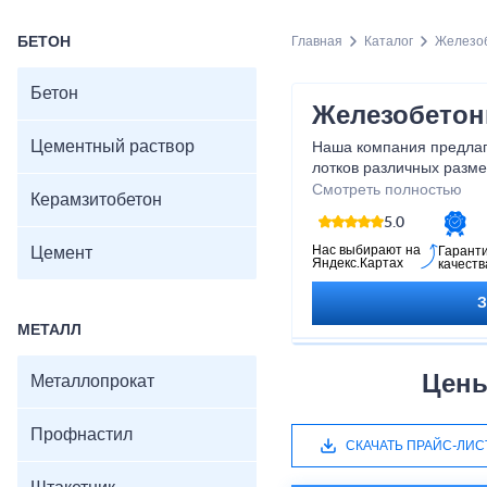
БЕТОН
Главная
Каталог
Железоб
Бетон
Железобетон
Цементный раствор
Наша компания предлаг
лотков различных разме
удовлетворить все ваш
Смотреть полностью
Керамзитобетон
лотки отличаются высок
5.0
и устойчивостью к внеш
идеальным выбором для
Нас выбирают на
Цемент
Гарант
Яндекс.Картах
качеств
условиях. Не упустите 
надежную и безопасную
железобетонные лотки 
МЕТАЛЛ
Цены
Металлопрокат
Профнастил
СКАЧАТЬ ПРАЙС-ЛИС