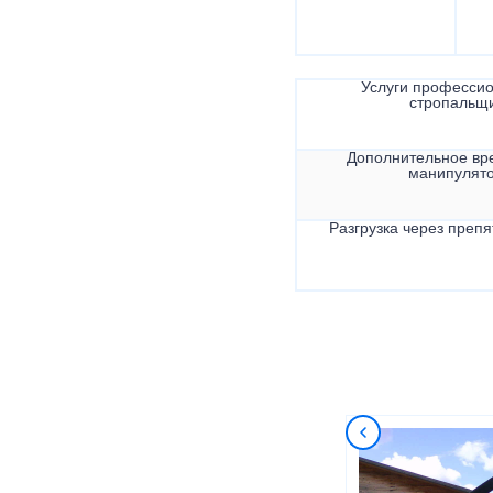
Услуги професси
стропальщ
Дополнительное вр
манипулят
Разгрузка через препя