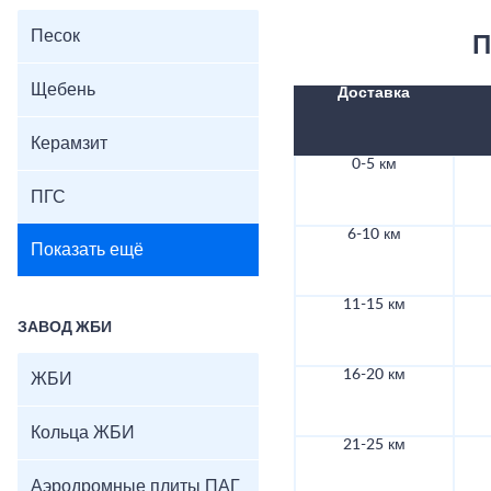
Песок
П
Щебень
Доставка
Керамзит
0-5 км
ПГС
6-10 км
Показать ещё
11-15 км
ЗАВОД ЖБИ
16-20 км
ЖБИ
Кольца ЖБИ
21-25 км
Аэродромные плиты ПАГ