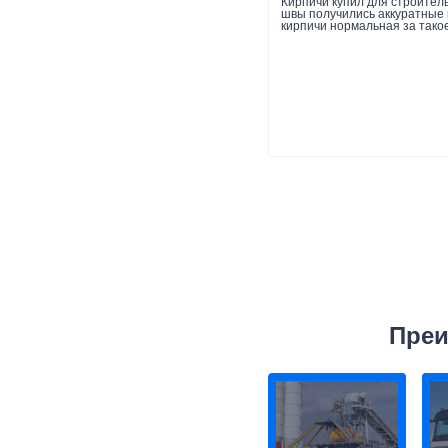
Кирпичи купил для строитель
швы получились аккуратные и
кирпичи нормальная за такое
Преи