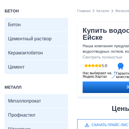
БЕТОН
Главная
Каталог
Железоб
Бетон
Купить водо
Ейске
Цементный раствор
Наша компания предлаг
водоотводных лотков, к
Керамзитобетон
неприятных последствий
Смотреть полностью
на вашей территории. Бу
5.0
Цемент
промышленные стоки, н
эффективный сбор и от
Нас выбирают на
Гарант
Яндекс.Картах
качеств
возможные повреждения
комфортную среду. Не о
МЕТАЛЛ
водоотводе на потом, 
лотки и обеспечьте на
Металлопрокат
уже сегодня!
Цены
Профнастил
СКАЧАТЬ ПРАЙС-ЛИС