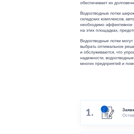
обеспечивает их долговечн
Водоотводные лотки широ
складских комплексов, авт
необходимо эффективное с
на этих площадках, предот
Водоотводные лотки могут 
выбрать оптимальное реше
и обслуживаются, что упр
надежности, водоотводные
многих предприятий и помо
Заяв
Остав