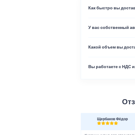
Как быстро вы достав
У вас собственный а
Какой объем вы доста
Вы работаете с НДС и
Отз
Щербаков Фёдор