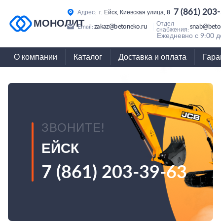
7 (861) 203
Адрес:
г. Ейск, Киевская улица, 8
МОНОЛИТ
Отдел
zakaz@betoneko.ru
snab@beto
Email:
снабжения:
Ежедневно с 9:00 д
О компании
Каталог
Доставка и оплата
Гара
ЗВОНИТЕ!
ЕЙСК
7 (861) 203-39-63