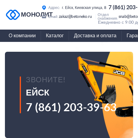
7 (861) 203
Адрес:
г. Ейск, Киевская улица, 8
МОНОЛИТ
Отдел
zakaz@betoneko.ru
snab@beto
Email:
снабжения:
Ежедневно с 9:00 д
О компании
Каталог
Доставка и оплата
Гара
ЗВОНИТЕ!
ЕЙСК
7 (861) 203-39-63