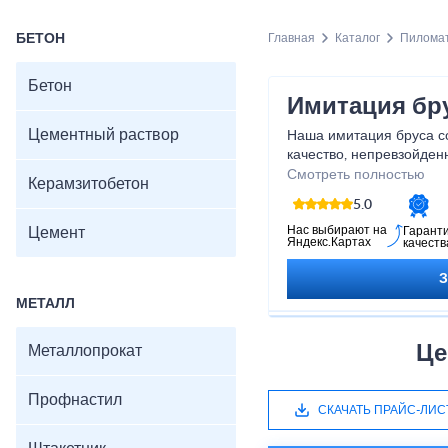
БЕТОН
Главная
Каталог
Пилома
Бетон
Имитация бру
Цементный раствор
Наша имитация бруса с
качество, непревзойден
Благодаря использован
Смотреть полностью
Керамзитобетон
высококлассных матери
5.0
бруса, которая выглядит
настоящий деревянный 
Нас выбирают на
Цемент
Гарант
Яндекс.Картах
качеств
установке, долговечна и
Позвольте вашему инте
нашей имитацией бруса
МЕТАЛЛ
Це
Металлопрокат
Профнастил
СКАЧАТЬ ПРАЙС-ЛИС