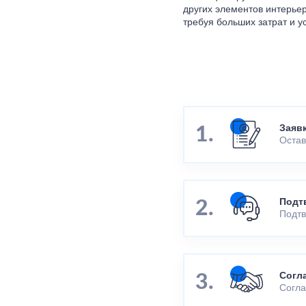
других элементов интерьер
требуя больших затрат и у
Заяв
Остав
Подт
Подтв
Согл
Согла