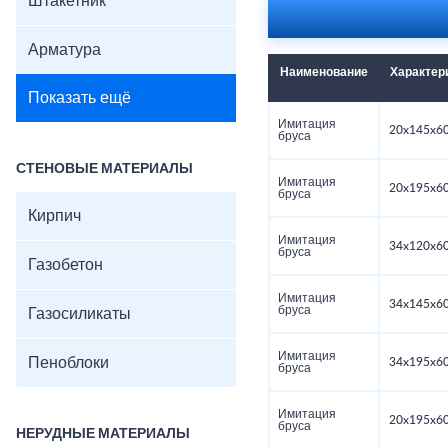
Штакетник
Арматура
Наименование
Характер
Показать ещё
Имитация
20x145x60
бруса
СТЕНОВЫЕ МАТЕРИАЛЫ
Имитация
20x195x60
бруса
Кирпич
Имитация
34x120x60
бруса
Газобетон
Имитация
34x145x60
бруса
Газосиликаты
Имитация
Пеноблоки
34x195x60
бруса
Имитация
20x195x60
бруса
НЕРУДНЫЕ МАТЕРИАЛЫ