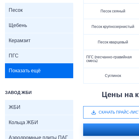
Песок
Песок сеяный
Щебень
Песок крупнозернистый
Керамзит
Песок кварцевый
ПГС
ПГС (песчанно-гравийная
смесь)
Показать ещё
Суглинок
ЗАВОД ЖБИ
Цены на 
ЖБИ
СКАЧАТЬ ПРАЙС-ЛИС
Кольца ЖБИ
Аэродромные плиты ПАГ