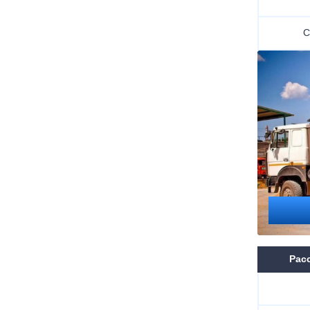
С
Расс