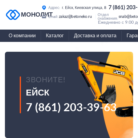
7 (861) 203
Адрес:
г. Ейск, Киевская улица, 8
МОНОЛИТ
Отдел
zakaz@betoneko.ru
snab@beto
Email:
снабжения:
Ежедневно с 9:00 д
О компании
Каталог
Доставка и оплата
Гара
ЗВОНИТЕ!
ЕЙСК
7 (861) 203-39-63